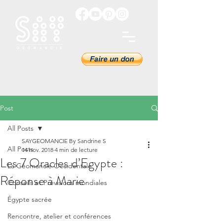
Post
All Posts
SAYGEOMANCIE By Sandrine S
All Posts
14 nov. 2018
4 min de lecture
Les 7 Oracles d’Egypte :
La Géomancie Occidentale
Réponse à Marie
Conseils et Prévisions mondiales
Égypte sacrée
Rencontre, atelier et conférences