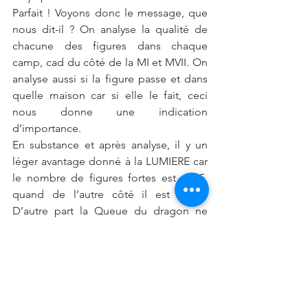
Parfait ! Voyons donc le message, que 
nous dit-il ? On analyse la qualité de 
chacune des figures dans chaque 
camp, cad du côté de la MI et MVII. On 
analyse aussi si la figure passe et dans 
quelle maison car si elle le fait, ceci 
nous donne une indication 
d’importance.
En substance et après analyse, il y un 
léger avantage donné à la LUMIERE car 
le nombre de figures fortes est de 5, 
quand de l’autre côté il est de 4.  
D’autre part la Queue du dragon ne 
passe pas alors que Blanc passe en MXI 
; la maison des espérances. Ceci est 
favorable pour augurer d’un avantage à 
la Lumière.
Cette passation signe comme 