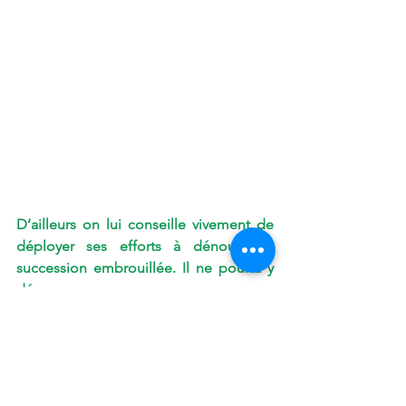
D’ailleurs on lui conseille vivement de 
déployer ses efforts à dénouer sa 
succession embrouillée. Il ne pourra y 
déroger.
La figure  
TETE DE DRAGON
 (CAPUT 
DRACONIS) passe de M7 en M12. 
Génial ! Pourquoi ? Parce que les 
difficultés rencontrées seront 