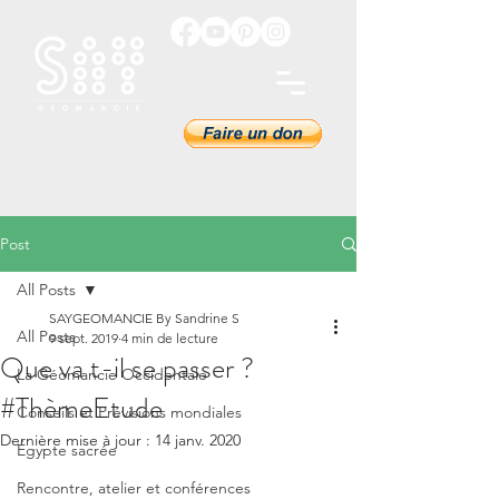
Post
All Posts
SAYGEOMANCIE By Sandrine S
All Posts
9 sept. 2019
4 min de lecture
Que va t-il se passer ?
La Géomancie Occidentale
#ThèmeEtude
Conseils et Prévisions mondiales
Dernière mise à jour :
14 janv. 2020
Égypte sacrée
Rencontre, atelier et conférences