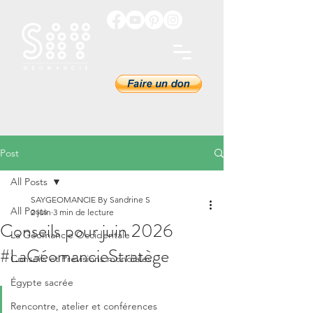
Post
All Posts
SAYGEOMANCIE By Sandrine S
All Posts
2 juin
3 min de lecture
Conseils pour juin 2026
La Géomancie Occidentale
#LaGéomancieStratège
Conseils et Prévisions mondiales
Égypte sacrée
Rencontre, atelier et conférences