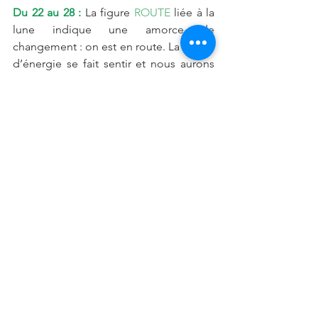
Du 22 au 28 :
 La figure 
ROUTE
 liée à la 
lune indique une amorce de 
changement : on est en route. La baisse 
d’énergie se fait sentir et nous aurons 
des remises en causes encore, des 
hésitations puis une amorce du regard 
qui change augurant de nouveaux 
horizons. 
Mon conseil  : la situation doit 
bouger, agissez pour faire bouger les 
choses.