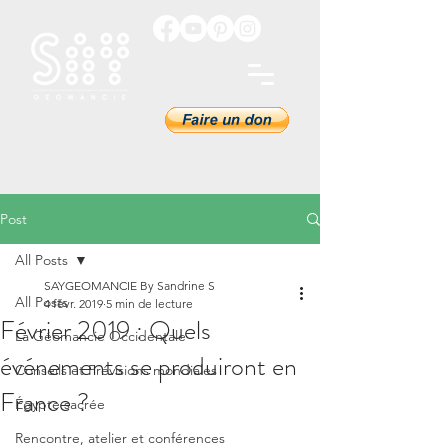
Post
All Posts
SAYGEOMANCIE By Sandrine S
All Posts
4 févr. 2019
5 min de lecture
Février 2019 : Quels
La Géomancie Occidentale
événements se produiront en
Conseils et Prévisions mondiales
France ?
Égypte sacrée
Rencontre, atelier et conférences