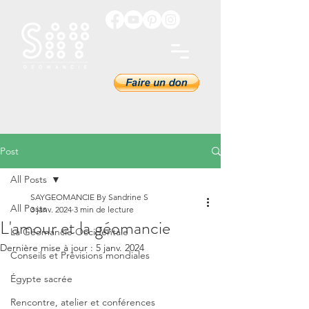
Post
All Posts
SAYGEOMANCIE By Sandrine S
All Posts
3 janv. 2024
3 min de lecture
L'amour et la géomancie
La Géomancie Occidentale
Dernière mise à jour :
5 janv. 2024
Conseils et Prévisions mondiales
Égypte sacrée
Rencontre, atelier et conférences