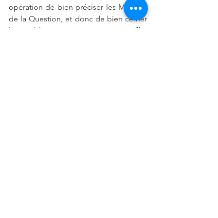
opération de bien préciser les Maisons 
de la Question, et donc de bien cerner 
la problématique.  C’est en effet 
essentiellement selon la nature des 
figures qui se trouveront dans ces 
maisons que l'on pourra donner une 
solution au problème posé.
La géomancie répond à toutes ces 
questions.
q
Pose ta question et obtiens la réponse
Je veux vous remercier pour votre 
fidélité  et vous souhaite une belle 