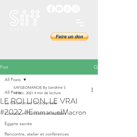
Post
All Posts
SAYGEOMANCIE By Sandrine S
All Posts
13 déc. 2021
4 min de lecture
LE ROI LION, LE VRAI
La Géomancie Occidentale
#2022 #EmmanuelMacron
Conseils et Prévisions mondiales
Égypte sacrée
Rencontre, atelier et conférences