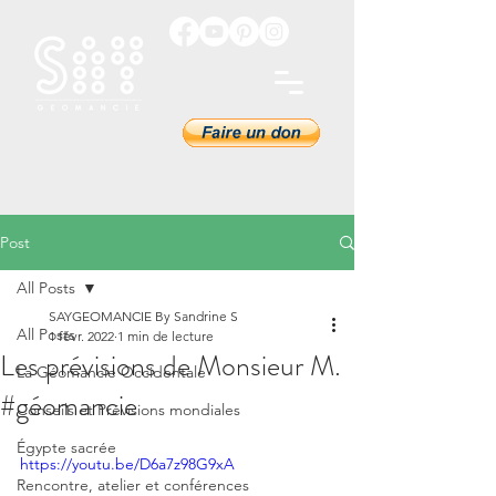
Post
All Posts
SAYGEOMANCIE By Sandrine S
All Posts
1 févr. 2022
1 min de lecture
Les prévisions de Monsieur M.
La Géomancie Occidentale
#géomancie
Conseils et Prévisions mondiales
Égypte sacrée
https://youtu.be/D6a7z98G9xA
Rencontre, atelier et conférences