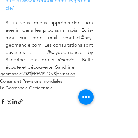
https://www.facebook.com/saygeoman
cie/
Si tu veux mieux appréhender  ton 
avenir  dans les prochains mois  Ecris- 
moi sur mon mail :contact@say-
geomancie.com  Les consultations sont 
payantes .   @saygeomancie by 
Sandrine Tous droits réservés  Belle 
écoute et découverte  Sandrine
geomancie
2023
PREVISIONS
divination
Conseils et Prévisions mondiales
La Géomancie Occidentale
Voir tout
Posts récents