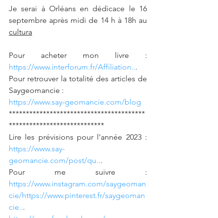
Je serai à Orléans en dédicace le 16 
septembre après midi de 14 h à 18h au 
cultura
Pour acheter mon livre :  
https://www.interforum.fr/Affiliation..
. 
Pour retrouver la totalité des articles de 
Saygeomancie : 
https://www.say-geomancie.com/blog
****************************************
****************************   
Lire les prévisions pour l'année 2023 : 
https://www.say-
geomancie.com/post/qu..
.   
Pour me suivre : 
https://www.instagram.com/saygeoman
cie/
https://www.pinterest.fr/saygeoman
cie..
. 