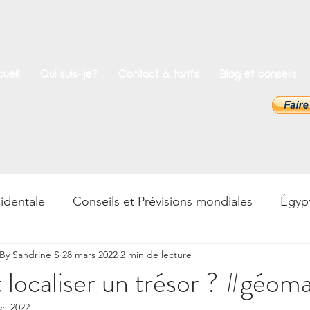
ueil
Qui suis-je?
Contact & tarifs
Blog et conseils
identale
Conseils et Prévisions mondiales
Égyp
y Sandrine S
28 mars 2022
2 min de lecture
rences
Bien-être
Psycho & Développement pers
ocaliser un trésor ? #géom
vr. 2022