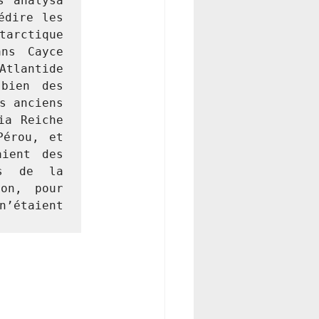
 analysa 
dire les 
arctique 
ns Cayce 
tlantide 
bien des 
 anciens 
a Reiche 
érou, et 
ient des 
es de la 
on, pour 
’étaient 