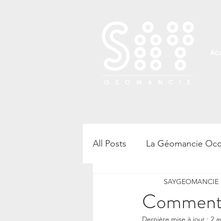
Acc
All Posts
La Géomancie Occ
SAYGEOMANCIE B
Rencontre, atelier et confé
Comment l
Dernière mise à jour :
2 a