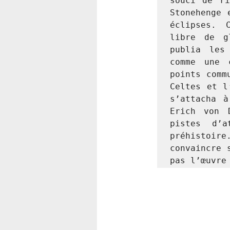
souci de ri
Stonehenge 
éclipses. 
libre de g
publia les
comme une 
points comm
Celtes et l
s’attacha à
Erich von 
pistes d’a
préhistoir
convaincre 
pas l’œuvre