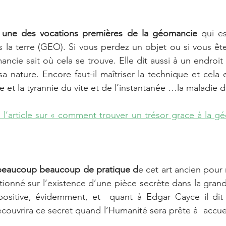
r une des vocations premières de la géomancie 
qui es
s la terre (GEO). Si vous perdez un objet ou si vous ête
ancie sait où cela se trouve. Elle dit aussi à un endroit 
a nature. Encore faut-il maîtriser la technique et cela e
et la tyrannie du vite et de l’instantanée …la maladie d
e l’article sur « comment trouver un trésor grace à la gé
t beaucoup beaucoup de pratique d
e cet art ancien pour r
tionné sur l’existence d’une pièce secrète dans la grand
positive, évidemment, et  quant à Edgar Cayce il dit
couvrira ce secret quand l’Humanité sera prête à  accueil