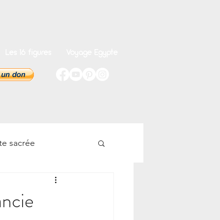
Les 16 figures
Voyage Egypte
te sacrée
onnel
ancie