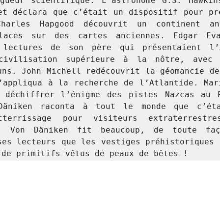
gueur scientifique. L’astronome G.S. Hawkins
et déclara que c’était un dispositif pour pré
Charles Hapgood découvrit un continent ant
laces sur des cartes anciennes. Edgar Eva
 lectures de son père qui présentaient l’A
civilisation supérieure à la nôtre, avec 
uns. John Michell redécouvrit la géomancie des
’appliqua à la recherche de l’Atlantide. Mari
 déchiffrer l’énigme des pistes Nazcas au P
Däniken raconta à tout le monde que c’éta
tterrissage pour visiteurs extraterrestr
e. Von Däniken fit beaucoup, de toute faç
ses lecteurs que les vestiges préhistoriques n
 de primitifs vêtus de peaux de bêtes !