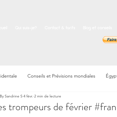
ueil
Qui suis-je?
Contact & tarifs
Blog et conseils
identale
Conseils et Prévisions mondiales
Égyp
y Sandrine S
4 févr.
2 min de lecture
rences
Bien-être
Psycho & Développement pers
es trompeurs de février #fr