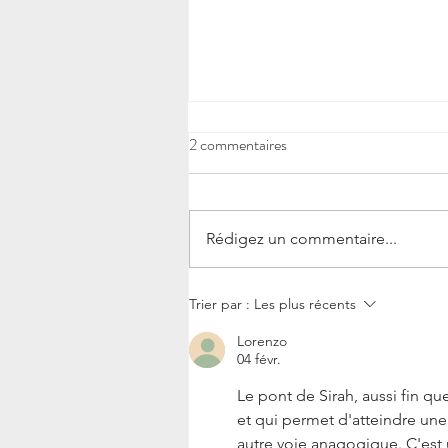
2 commentaires
Rédigez un commentaire...
France 2026 : L’élan ou
Trier par :
Les plus récents
l’effondrement
Lorenzo
04 févr.
Le pont de Sirah, aussi fin que
et qui permet d'atteindre une
autre voie anagogique. C'est u