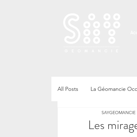
Acc
All Posts
La Géomancie Occ
SAYGEOMANCIE B
Rencontre, atelier et confé
Les mirag