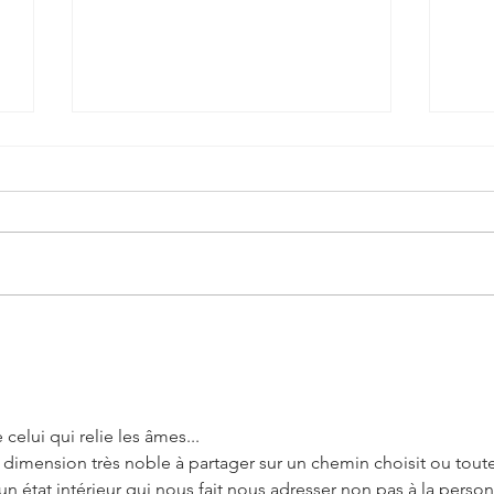
Mes prévisions pour Novembre
Prév
2025
 celui qui relie les âmes...
 dimension très noble à partager sur un chemin choisit ou toute
n état intérieur qui nous fait nous adresser non pas à la perso