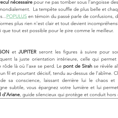
recul nécessaire 
pour ne pas tomber sous l'angoisse des
mondialement.  La tempête souffle de plus belle et chaqu
s...
POPULUS
 en témoin du passé parle de confusions, d
rmes plus rien n'est clair et tout devient incompréhensi
 que tout est possible pour le pire comme le meilleur. 
AGON
 et 
JUPITER
 seront les figures à suivre pour sor
iquent la juste orientation intérieure, celle qui permet
e rôde là où l’axe se perd. Le 
pont de Sirah
 se révèle a
u’un fil et pourtant décisif, tendu au-dessus de l’abîme. C
de sa conscience, laissant derrière lui le chaos et le
gne subtile, vous épargnez votre lumière et lui permet
il d’Ariane
, guide silencieux qui protège et conduit hors 