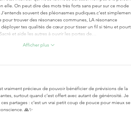
en elle. On peut dire des mots très forts sans peur sur ce mode 
 J'entends souvent des pléonasmes pudiques.c'est simplemen
ée pour trouver des résonances communes, LA résonance 
ployer tes qualités de cœur pour tisser un fil si ténu et pourt
 Sacré et aide les autres à ouvrir les portes de…
Afficher plus
est vraiment précieux de pouvoir bénéficier de prévisions de la 
antes, surtout quand c’est offert avec autant de générosité. Je 
es partages : c’est un vrai petit coup de pouce pour mieux se
conscience. 🙏✨