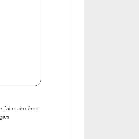
 j’ai moi-même 
gies 