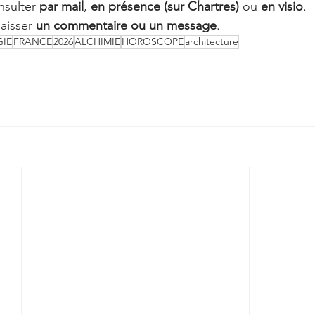
sulter 
par mail
, 
en présence (sur Chartres)
 ou 
en visio
.
aisser 
un commentaire ou un message
.
IE
FRANCE
2026
ALCHIMIE
HOROSCOPE
architecture