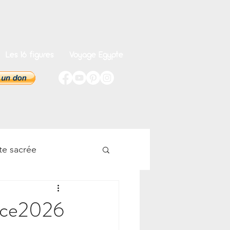
Les 16 figures
Voyage Egypte
te sacrée
onnel
ance2026