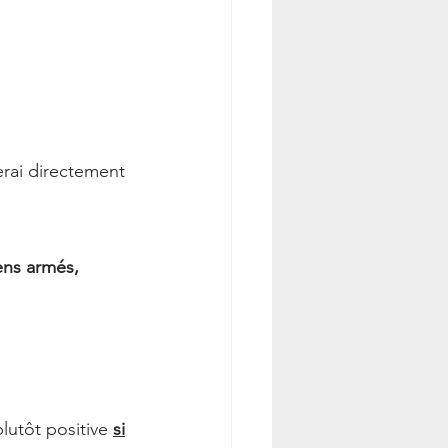
erai directement 
ens armés,
lutôt positive 
si