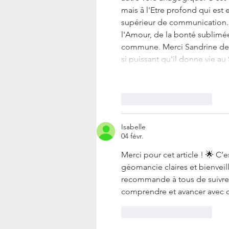
mais â l'Etre profond qui est 
supérieur de communication.
l'Amour, de la bonté sublim
commune. Merci Sandrine de dé
si puissant qu'il donne vie au
J'aime
Répondre
Isabelle
04 févr.
Merci pour cet article ! 🌟 C’
géomancie claires et bienveill
recommande à tous de suivre c
comprendre et avancer avec 
J'aime
Répondre