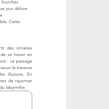
 fourches 
e jour délivre 
e 
ble. Cette 
tir des ornières 
 de se hisser en 
lors : ce passage 
hacun le traverse 
s illusions. En 
tez de rayonner 
du labyrinthe.