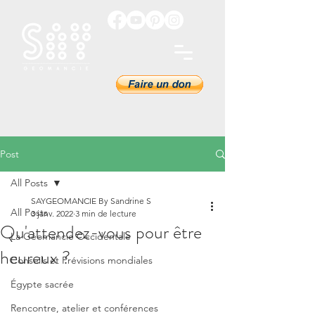
Post
All Posts
SAYGEOMANCIE By Sandrine S
All Posts
3 janv. 2022
3 min de lecture
Qu'attendez-vous pour être
La Géomancie Occidentale
heureux ?
Conseils et Prévisions mondiales
Égypte sacrée
Rencontre, atelier et conférences