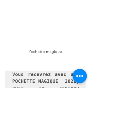
Pochette magique 
Vous recevrez avec une
POCHETTE MAGIQUE  2022
, 
avec un contenu 
spécialement conçu pour 
vous, accompagnée 
d'indications des  
événements et rendez-
vous à surveiller, les 