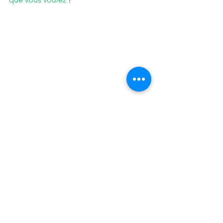
Magie de Noel
Le TRIBUNAL DE LA GEOMANCIE nous 
dit de faire une volte-face, de nous 
dépouiller du matériel,  quand il est en 