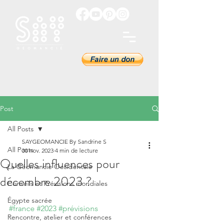
Post
All Posts
SAYGEOMANCIE By Sandrine S
All Posts
30 nov. 2023
4 min de lecture
Quelles influences pour
La Géomancie Occidentale
décembre 2023 ?
Conseils et Prévisions mondiales
Égypte sacrée
#france
#2023
#prévisions
Rencontre, atelier et conférences