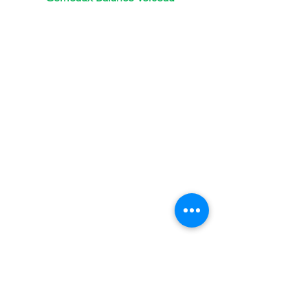
Vos écoutilles sont bien ouvertes et à 
l’affût de tout. Vous ne tenez pas en 
place, les petits trajets sont bons pour 