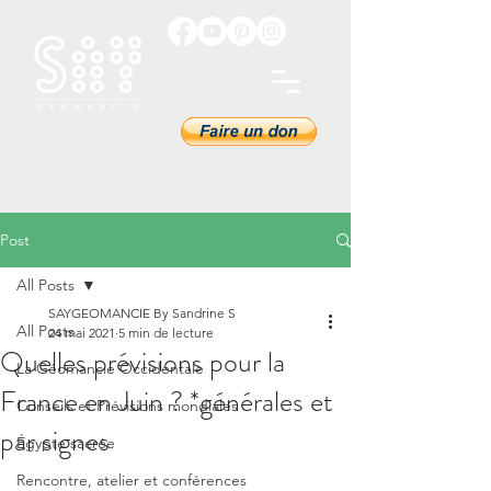
Post
All Posts
SAYGEOMANCIE By Sandrine S
All Posts
24 mai 2021
5 min de lecture
Quelles prévisions pour la
La Géomancie Occidentale
France en Juin ? *générales et
Conseils et Prévisions mondiales
par signes
Égypte sacrée
Rencontre, atelier et conférences