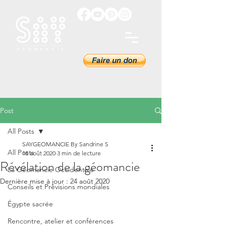
Post
All Posts
SAYGEOMANCIE By Sandrine S
All Posts
18 août 2020
3 min de lecture
Révélation de la géomancie
La Géomancie Occidentale
Dernière mise à jour :
24 août 2020
Conseils et Prévisions mondiales
Égypte sacrée
Rencontre, atelier et conférences