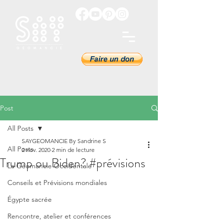
Post
All Posts
SAYGEOMANCIE By Sandrine S
All Posts
2 nov. 2020
2 min de lecture
Trump ou Biden? #prévisions
La Géomancie Occidentale
Conseils et Prévisions mondiales
Égypte sacrée
Rencontre, atelier et conférences