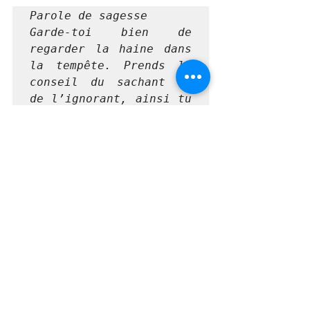
Parole de sagesse 

Garde-toi bien de 
regarder la haine dans 
la tempête. Prends le 
conseil du sachant et 
de l’ignorant, ainsi tu 
aiguiseras ta propre 
pensée. 
Pour savoir ce que les 
3 prochains mois vous 
réservent, les 
consultations sont 
toujours possibles par 
SKYPE, pour réserver 