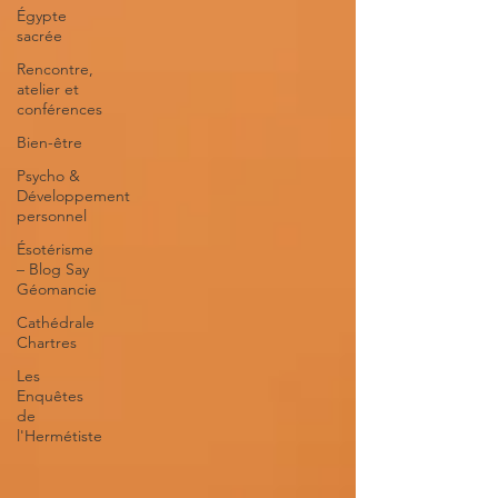
Égypte
sacrée
Rencontre,
atelier et
conférences
Bien-être
Psycho &
Développement
personnel
Ésotérisme
– Blog Say
Géomancie
Cathédrale
Chartres
Les
Enquêtes
de
l'Hermétiste