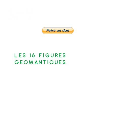
LES 16 FIGURES
GEOMANTIQUES
VIA expliquée par Say Geomancie
Persévérez
!
POPULUS (Peuple)
Concentrez-
vous