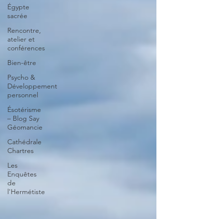
Égypte
sacrée
Rencontre,
atelier et
conférences
Bien-être
Psycho &
Développement
personnel
Ésotérisme
– Blog Say
Géomancie
Cathédrale
Chartres
Les
Enquêtes
de
l'Hermétiste