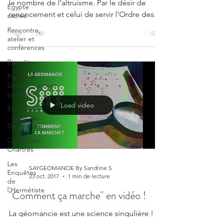
le nombre de l’altruisme. Par le désir de
Égypte
renoncement et celui de servir l’Ordre des...
sacrée
Rencontre,
atelier et
conférences
Bien-être
Psycho &
Développement
personnel
Load video
Ésotérisme
– Blog Say
Géomancie
Cathédrale
Chartres
Les
SAYGEOMANCIE By Sandrine S
Enquêtes
23 oct. 2017
1 min de lecture
de
l'Hermétiste
"Comment ça marche" en vidéo !
La géomancie est une science singulière !