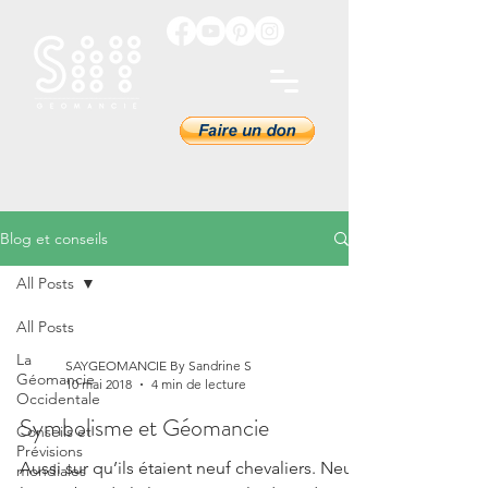
Blog et conseils
All Posts
All Posts
La
SAYGEOMANCIE By Sandrine S
Géomancie
10 mai 2018
4 min de lecture
Occidentale
Symbolisme et Géomancie
Conseils et
Prévisions
Aussi sur qu’ils étaient neuf chevaliers. Neuf
mondiales