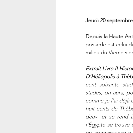
Jeudi 20 septembre
Depuis la Haute Anti
possède est celui d
milieu du Vieme siec
Extrait Livre II Hist
D'Héliopolis à Thèb
cent soixante stad
stades, on aura, pou
comme je l'ai déjà d
huit cents de Thèbe
deux, et se rend à
l'Égypte se trouve 
eu connaissance qu