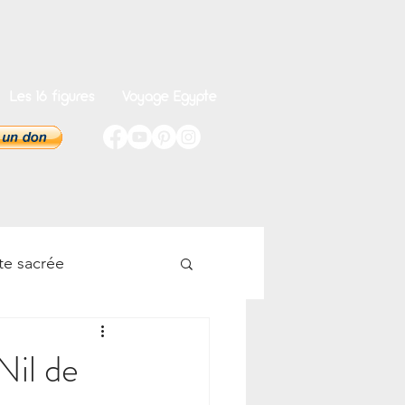
Les 16 figures
Voyage Egypte
te sacrée
onnel
Nil de