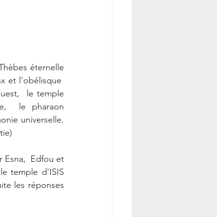
 Thèbes éternelle 
 et l'obélisque  
uest,  le temple 
,  le pharaon 
nie universelle. 
tie)
 Esna,  Edfou et 
e temple d'ISIS 
uite les réponses 