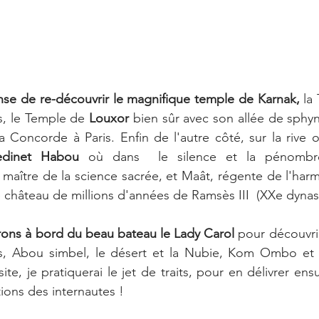
ense de re-découvrir le magnifique temple de Karnak, 
la
s, le Temple de 
Louxor
 bien sûr avec son allée de sphynx
a Concorde à Paris. Enfin de l'autre côté, sur la rive o
dinet Habou
 où dans  le silence et la pénombre
 maître de la science sacrée, et Maât, régente de l'harmo
e château de millions d'années de Ramsès III  (XXe dynas
rons à bord du beau bateau le Lady Carol
 pour découvrir
, Abou simbel, le désert et la Nubie, Kom Ombo et l
site, je pratiquerai le jet de traits, pour en délivrer ens
ions des internautes ! 