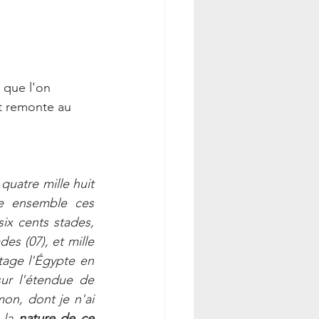
 que l'on 
it remonte au 
quatre mille huit 
te ensemble ces 
ix cents stades, 
es (07), et mille 
tage l'Égypte en 
ur l'étendue de 
n, dont je n'ai 
 la 
nature de ce 