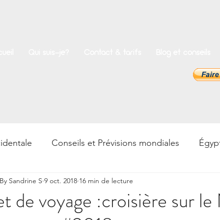
ueil
Qui suis-je?
Contact & tarifs
Blog et conseils
identale
Conseils et Prévisions mondiales
Égyp
y Sandrine S
9 oct. 2018
16 min de lecture
rences
Bien-être
Psycho & Développement pers
 de voyage :croisière sur le 