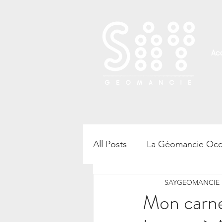
Acc
All Posts
La Géomancie Occ
SAYGEOMANCIE B
Rencontre, atelier et confé
Mon carnet