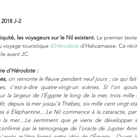
 2018 J-2
quité, les voyageurs sur le Nil existent.
 Le premier texte
u voyage touristique
 d'Hérodote
 d'Halicarnasse. Ce réc
le avant JC. 
oire d'Hérodote :
es, 
on remonte le fleuve pendant neuf jours ; ce qui fait 
es, c'est-à-dire quatre-vingt-un scènes. Si l'on ajou
r la largeur de l'Égypte le long de la mer, trois mille s
it; depuis la mer jusqu'à Thèbes, six mille cent vingt stad
s à Éléphantine....Le Nil commence à la cataracte, par
 la mer....Le sentiment que je viens de développer s
confirmé par le témoignage de l'oracle de Jupiter Ammo
'après m'être formé cette idée de l'Égypte....Quant à