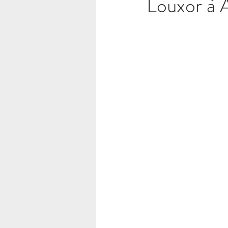
Louxor à 
Ésotérisme – Blog Say Gé