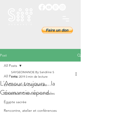
Post
All Posts
SAYGEOMANCIE By Sandrine S
All Posts
6 mai 2019
3 min de lecture
L'Amour toujours ...la
La Géomancie Occidentale
Géomancie répond
Conseils et Prévisions mondiales
Égypte sacrée
Rencontre, atelier et conférences