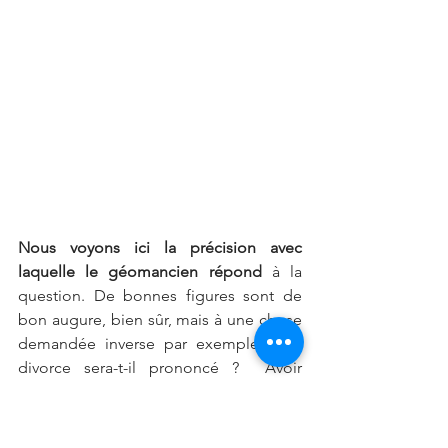
Nous voyons ici la précision avec 
laquelle le géomancien répond 
à la 
question. De bonnes figures sont de 
bon augure, bien sûr, mais à une chose 
demandée inverse par exemple « Le 
divorce sera-t-il prononcé ?  Avoir 
certaines figures mauvaises peut tout 
aussi bien exprimer la fin d’une chose 
demandée et désirée !