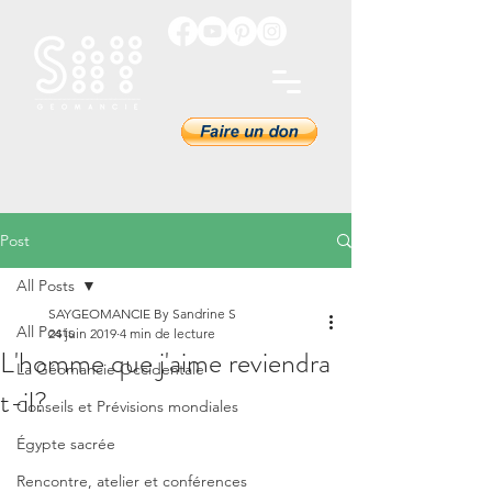
Post
All Posts
SAYGEOMANCIE By Sandrine S
All Posts
24 juin 2019
4 min de lecture
L'homme que j'aime reviendra
La Géomancie Occidentale
t-il?
Conseils et Prévisions mondiales
Égypte sacrée
Rencontre, atelier et conférences