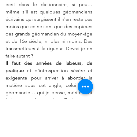
écrit dans le dictionnaire, si peu…
même s’il est quelques géomanciens 
écrivains qui surgissent il n'en reste pas 
moins que ce ne sont que des copieurs 
des grands géomancien du moyen-âge 
et du 16e siècle, ni plus ni moins. Des 
transmetteurs à la rigueur. Devrai-je en 
faire autant ?
Il faut des années de labeurs, de 
pratique
 et d'introspection sévère et 
exigeante pour arriver à aborder la 
matière sous cet angle, celui de la 
géomancie… qui je pense, mérite tout 
à fait autre chose aujourd’hui, que ce 
qui a été écrit jusqu'ici. Le grand œuvre.
Du reste, il est tout à fait possible de 
pratiquer la géomancie
 sans en 
comprendre le mécanisme. Elle est le 
parfait exemple d'une opération 