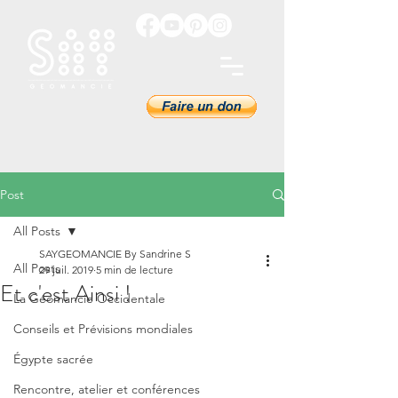
Post
All Posts
SAYGEOMANCIE By Sandrine S
All Posts
29 juil. 2019
5 min de lecture
Et c'est Ainsi !
La Géomancie Occidentale
Conseils et Prévisions mondiales
Égypte sacrée
Rencontre, atelier et conférences