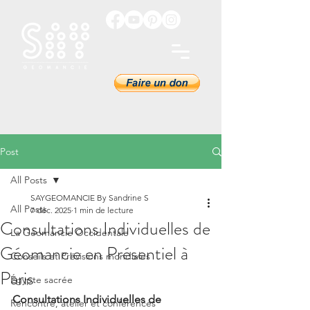
Post
All Posts
SAYGEOMANCIE By Sandrine S
All Posts
7 déc. 2025
1 min de lecture
Consultations Individuelles de
La Géomancie Occidentale
Géomancie en Présentiel à
Conseils et Prévisions mondiales
Paris
Égypte sacrée
Consultations Individuelles de 
Rencontre, atelier et conférences