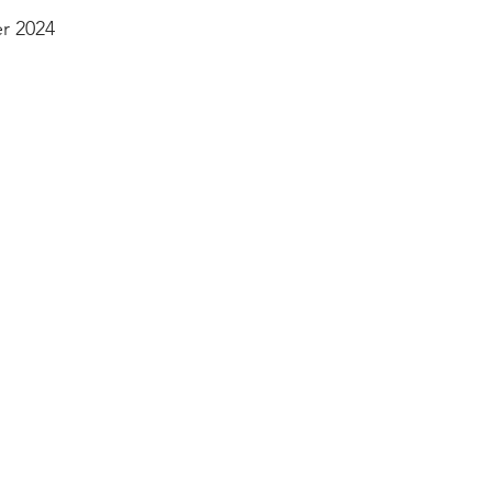
omancie
Cathédrale Chartres
Les Enquêtes de l'
er 2024