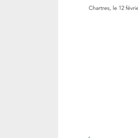
Ésotérisme – Blog Say Gé
Chartres, le 12 févri