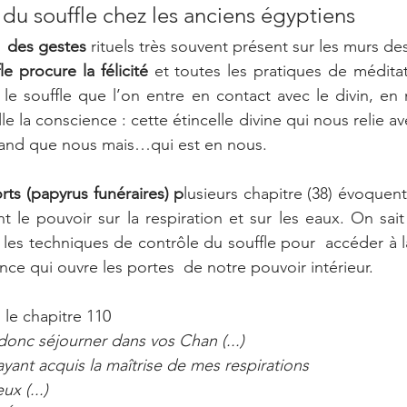
du souffle chez les anciens égyptiens 
  des gestes
 rituels très souvent présent sur les murs de
le procure la félicité
 et toutes les pratiques de médita
r le souffle que l’on entre en contact avec le divin, en
e la conscience : cette étincelle divine qui nous relie avec
grand que nous mais…qui est en nous.
rts (papyrus funéraires) p
lusieurs chapitre (38) évoquent
nt le pouvoir sur la respiration et sur les eaux. On sait
t les techniques de contrôle du souffle pour  accéder à la
ence qui ouvre les portes  de notre pouvoir intérieur.
s le chapitre 110
donc séjourner dans vos Chan (...)
 ayant acquis la maîtrise de mes respirations
x (...)