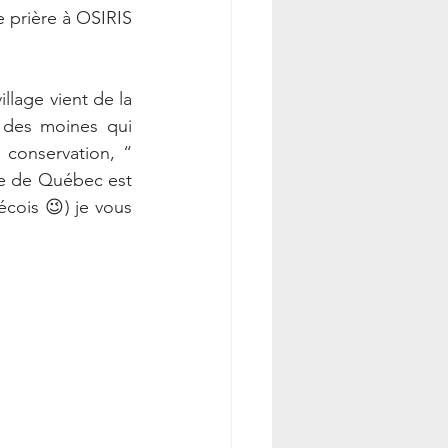
 prière à OSIRIS 
llage vient de la 
des moines qui 
 conservation, “ 
se de Québec est 
ois 😉) je vous 