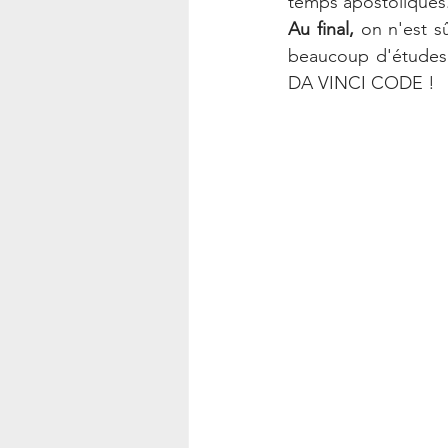
temps apostoliques
Au final, 
on n'est sû
beaucoup d'études e
DA VINCI CODE !