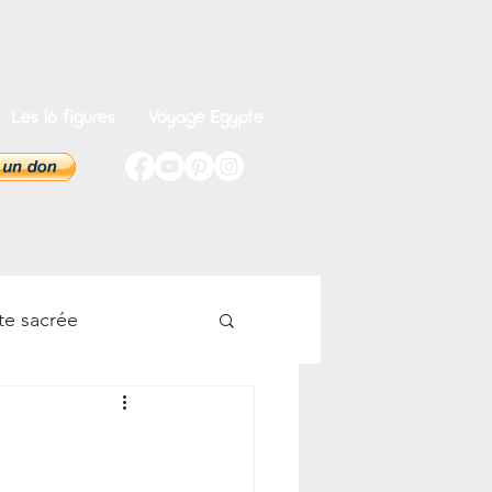
Les 16 figures
Voyage Egypte
te sacrée
onnel