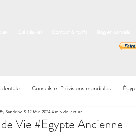
ueil
Qui suis-je?
Contact & tarifs
Blog et conseils
identale
Conseils et Prévisions mondiales
Égyp
y Sandrine S
12 févr. 2024
4 min de lecture
rences
Bien-être
Psycho & Développement pers
e de Vie #Egypte Ancienne