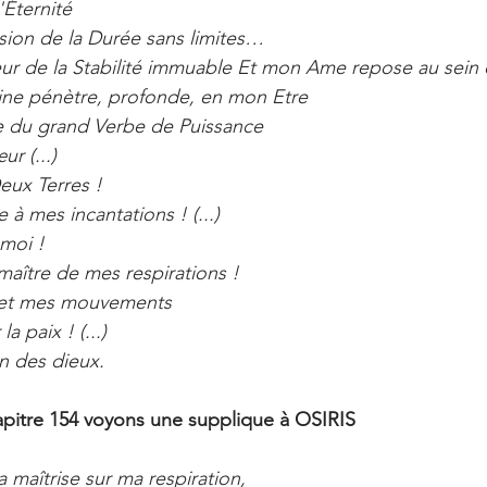
l'Éternité
sion de la Durée sans limites…
eur de la Stabilité immuable Et mon Ame repose au sein de
ivine pénètre, profonde, en mon Etre
e du grand Verbe de Puissance
r (...)
eux Terres !
 à mes incantations ! (...)
 moi !
maître de mes respirations !
 et mes mouvements
la paix ! (...)
on des dieux.
apitre 154 voyons une supplique à OSIRIS
 maîtrise sur ma respiration,