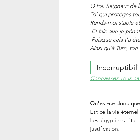
O toi, Seigneur de l
Toi qui protèges to
Rends-moi stable et
 Et fais que je pénèt
 Puisque cela t'a ét
Ainsi qu'à Tum, ton 
Incorruptibil
Connaissez vous cette
Qu’est-ce donc que  
Est ce la vie éternel
Les égyptiens étaie
justification.