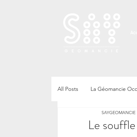
Acc
All Posts
La Géomancie Occ
SAYGEOMANCIE B
Rencontre, atelier et confé
Le souffl