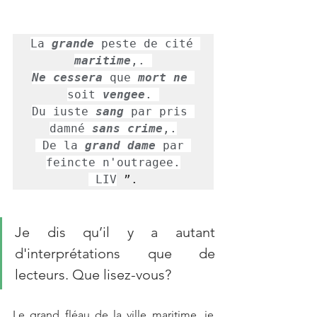
La 
grande
 peste de cité 
maritime
,. 
Ne cessera
 que 
mort ne
soit 
vengee
. 

Du iuste 
sang
 par pris 
damné 
sans crime
,.

 De la 
grand dame
 par 
feincte n'outragee.

 LIV
 ”.
Je dis qu’il y a autant 
d'interprétations que de 
lecteurs. Que lisez-vous?
Le grand fléau de la ville maritime, je 