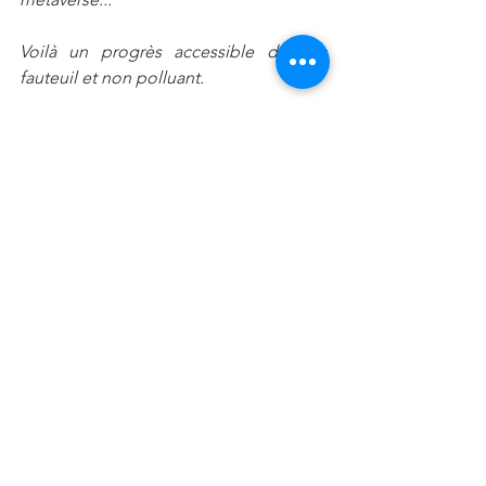
Voilà un progrès accessible de son 
fauteuil et non polluant.
J'ai envie de hurler de rire
 devant tant 
d'absurdité folle alors que la beauté  
est  sous nos yeux.
D'anciennes civilisations évoluées 
disparurent, englouties par leur avidité 
nous disent les Traditions. L'absurdité  
extrême mène au non sens.
Toutes le disent, mais cela est 
une autre histoire. 
Je reste confiante car l'humanité, si 
infime soit elle, dans cet Univers infini,   
reste  puissante par sa force d'amour et 