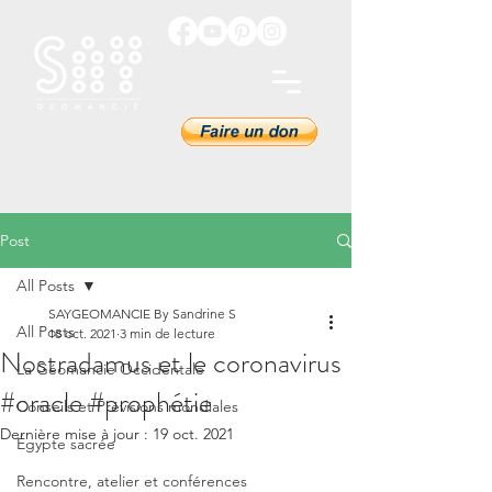
Post
All Posts
SAYGEOMANCIE By Sandrine S
All Posts
18 oct. 2021
3 min de lecture
Nostradamus et le coronavirus
La Géomancie Occidentale
#oracle #prophétie
Conseils et Prévisions mondiales
Dernière mise à jour :
19 oct. 2021
Égypte sacrée
Rencontre, atelier et conférences