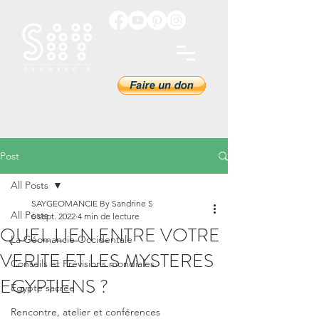
Post
All Posts
SAYGEOMANCIE By Sandrine S
All Posts
6 sept. 2022
4 min de lecture
QUEL LIEN ENTRE VOTRE
La Géomancie Occidentale
VERITE ET LES MYSTERES
Conseils et Prévisions mondiales
EGYPTIENS ?
Égypte sacrée
Rencontre, atelier et conférences