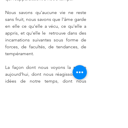
Nous savons qu'aucune vie ne reste 
sans fruit, nous savons que l'âme garde 
en elle ce qu'elle a vécu, ce qu'elle a 
appris, et qu'elle le  retrouve dans des 
incarnations suivantes sous forme de 
forces, de facultés, de tendances, de 
tempérament. 
La façon dont nous voyons la nature 
aujourd'hui, dont nous réagissons aux 
idées de notre temps, dont nous 
regardons le monde, il faut en chercher, 
la cause dans l'ancienne Egypte, le pays 
des pyramides. C'est à ce moment qu'a 
été déposée en nous la cause de notre 
attitude actuelle en face du monde 
physique. Nous allons essayer de 