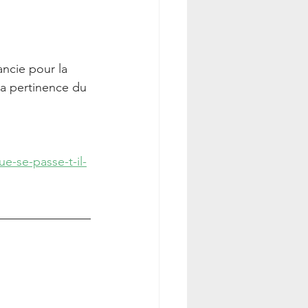
ncie pour la 
la pertinence du 
-se-passe-t-il-