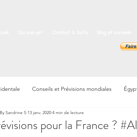
ueil
Qui suis-je?
Contact & tarifs
Blog et conseils
identale
Conseils et Prévisions mondiales
Égyp
y Sandrine S
13 janv. 2020
4 min de lecture
rences
Bien-être
Psycho & Développement pers
révisions pour la France ? #