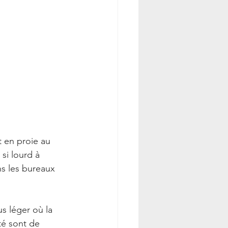
 en proie au 
si lourd à 
ns les bureaux 
us léger où la 
té sont de 