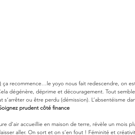
)
 ça recommence…le yoyo nous fait redescendre, on est
 Cela dégénère, déprime et découragement. Tout semble 
eut s‘arrêter ou être perdu (démission). L’absentéisme da
 Soignez prudent côté finance 
gure d’air accueillie en maison de terre, révèle un mois pl
isser aller. On sort et on s’en fout ! Féminité et créativi