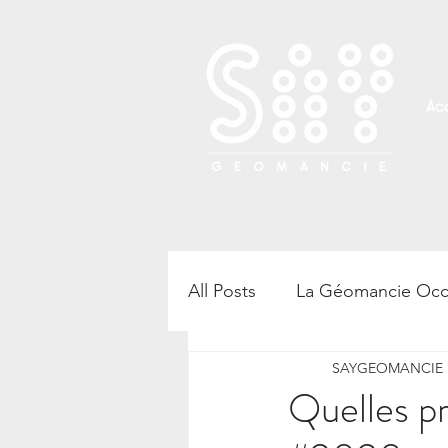
Acc
All Posts
La Géomancie Occ
SAYGEOMANCIE B
Rencontre, atelier et confé
Quelles p