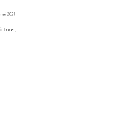
omancie
Cathédrale Chartres
Les Enquêtes de l'
mai 2021
à tous,