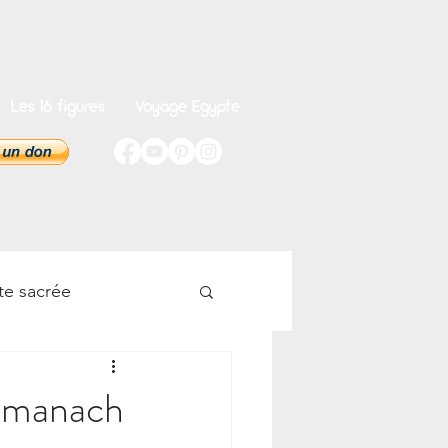
Les 16 figures
Voyage Egypte
te sacrée
onnel
Almanach