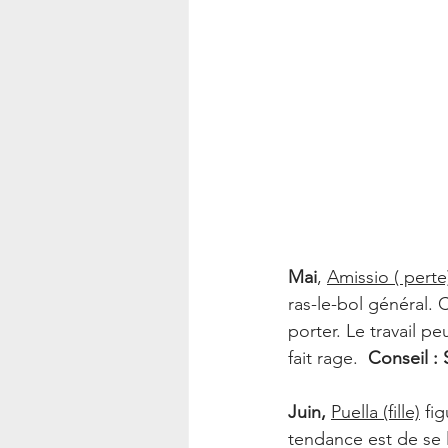
Mai
, 
Amissio ( perte
ras-le-bol général.
porter. Le travail p
fait rage.  
Conseil :
Juin,
Puella (fille)
 fi
tendance est de se la