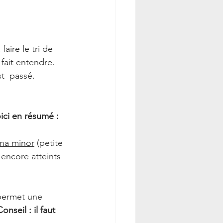
aire le tri de 
 fait entendre. 
t  passé. 
ici en résumé :
na minor
 (petite 
 encore atteints 
 permet une 
onseil : il faut 