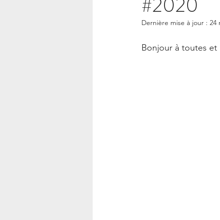
#2020
Ésotérisme – Blog Say Gé
Dernière mise à jour :
24 
Bonjour à toutes et 