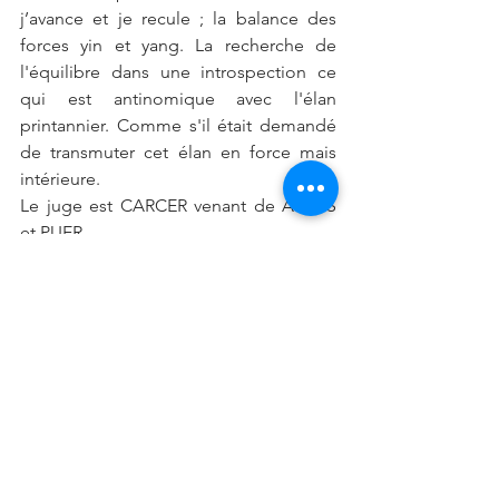
j’avance et je recule ; la balance des 
forces yin et yang. La recherche de 
l'équilibre dans une introspection ce 
qui est antinomique avec l'élan 
printannier. Comme s'il était demandé 
de transmuter cet élan en force mais 
intérieure. 
Le juge est CARCER venant de ALBUS 
et PUER
KESAKO,
Avec CARCER qui nous oblige à tourner 
en rond, symboliquement ici il est pris 
en sandwich entre l’envie d’action …
mais pour quoi ? …au fond qu’est ce 
qui ne va plus dans ma vie que je dois 
changer totalement.