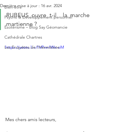
Dernière mise à jour :
16 avr. 2024
Bien-être
RUBEUS ouvre t-il  la marche 
Psycho & Développement personnel
martienne ?
Ésotérisme – Blog Say Géomancie
Cathédrale Chartres
Les Enquêtes de l'Hermétiste
https://youtu.be/1VPnn1Wx-oM 
Mes chers amis lecteurs,