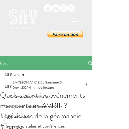
Post
All Posts
SAYGEOMANCIE By Sandrine S
All Posts
2 avr. 2024
4 min de lecture
Quels seront les évènements
La Géomancie Occidentale
marquants en AVRIL ?
Conseils et Prévisions mondiales
#prévisions de la géomancie
Égypte sacrée
#france
Rencontre, atelier et conférences