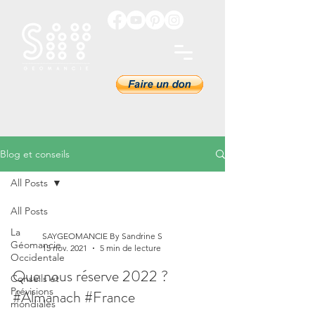
Blog et conseils
All Posts
All Posts
La
SAYGEOMANCIE By Sandrine S
Géomancie
15 nov. 2021
5 min de lecture
Occidentale
Que nous réserve 2022 ?
Conseils et
Prévisions
#Almanach #France
mondiales