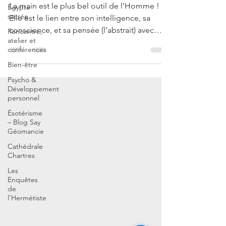
La main est le plus bel outil de l’Homme !
Égypte
sacrée
Elle est le lien entre son intelligence, sa
conscience, et sa pensée (l’abstrait) avec
Rencontre,
atelier et
les...
conférences
Bien-être
Psycho &
Développement
personnel
Ésotérisme
– Blog Say
Géomancie
Cathédrale
Chartres
Les
Enquêtes
de
l'Hermétiste