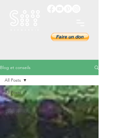
Blog et conseils
All Posts
All Posts
La
Géomancie
Occidentale
Conseils et
Prévisions
mondiales