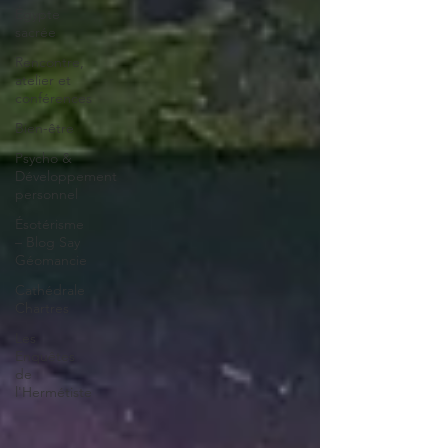
Égypte
sacrée
Rencontre,
atelier et
conférences
Bien-être
Psycho &
Développement
personnel
Ésotérisme
– Blog Say
Géomancie
Cathédrale
Chartres
Les
Enquêtes
de
l'Hermétiste