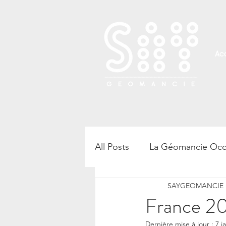
Acc
All Posts
La Géomancie Occ
SAYGEOMANCIE B
Rencontre, atelier et confé
France 20
Dernière mise à jour :
7 j