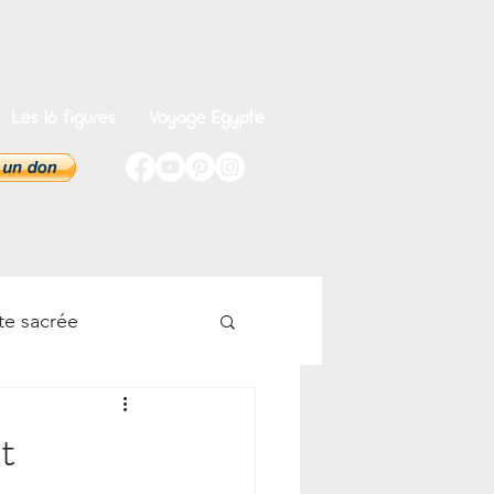
Les 16 figures
Voyage Egypte
te sacrée
onnel
t