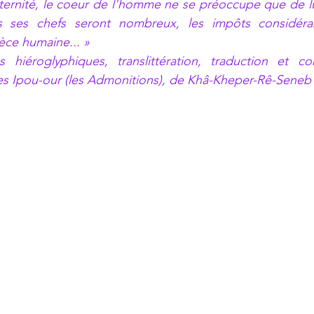
ternité, le coeur de l'homme ne se préoccupe que de lu
s ses chefs seront nombreux, les impôts considérabl
èce humaine... »
es hiéroglyphiques, translittération, traduction et c
s Ipou-our (les Admonitions), de Khâ-Kheper-Rê-Seneb 