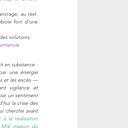
ncrage, au réel. 
mbole fort d’une 
 des solutions.
geomancie
Faisons juste un retour bilan sur décembre 25 qui s’achève ; j’avais écrit et dit en substance : 
r une énergie 
s et les excès — 
émotionnels comme financiers — peuvent surgir brutalement, exigeant vigilance et 
par un sentiment 
’hui la crise des 
ui cherche avant 
à la réalisation 
a MIV maison du 