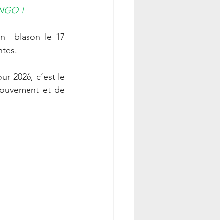
INGO !
 un  blason le 17 
ntes.
, pilier de stabilité et d’ancrage, a accompagné mon année 2025.Pour 2026, c’est le 
mouvement et de 