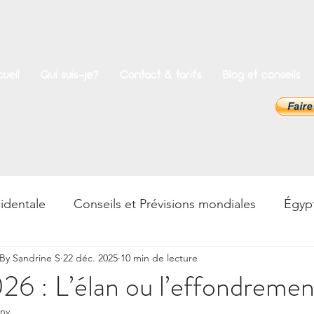
ueil
Qui suis-je?
Contact & tarifs
Blog et conseils
identale
Conseils et Prévisions mondiales
Égyp
y Sandrine S
22 déc. 2025
10 min de lecture
rences
Bien-être
Psycho & Développement pers
26 : L’élan ou l’effondremen
anv.