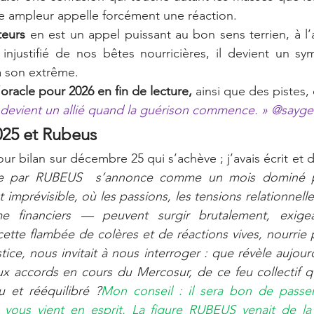
 ampleur appelle forcément une réaction.
teurs 
en est un appel puissant au bon sens terrien, à l’a
injustifié de nos bêtes nourricières, il devient un sy
 son extrême.
’oracle pour 2026 en fin de lecture, 
ainsi que des pistes,
it  devient un allié quand la guérison commence. » @say
25 et Rubeus
 par RUBEUS  s’annonce comme un mois dominé pa
 imprévisible, où les passions, les tensions relationnelle
 cette flambée de colères et de réactions vives, nourrie 
tice, nous invitait à nous interroger : que révèle aujourd
aux accords en cours du Mercosur, de ce feu collectif q
u et rééquilibré ?
Mon conseil : il sera bon de passer 
 vous vient en esprit. La figure RUBEUS venait de l