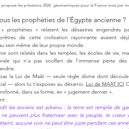
 propose les prévisions 2026  géomantiques pour la France mois par mo
ous les prophéties de l’Égypte ancienne ?
 « prophéties » relatent les désastres engendrés pa
prêtres de cette civilisation rayonnante avaient dé
 au sein même de leur propre monde.
oire sont relatés dans les temples, les écoles de vie, mai
orale qui n’a pas souffert de l’immense perte des 
andrie.
pas la Loi de Maât — seule règle divine dont découlent
ocial — alors tu t’exposes au désarroi. 
Loi de MAAT ICI
 C
ransformé, dans sa forme, en « jugement dernier ».
nt :
dit les anciens est advenu : la terre est remplie de gan
 ne peuvent plus fraterniser avec le peuple, le coeur
st éteint, aucune voix ne peut être juste pendant ces anné