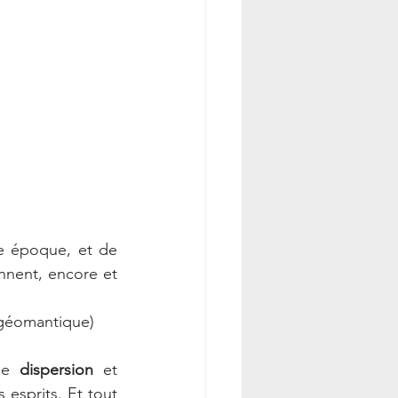
e époque, et de 
nnent, encore et 
3 géomantique)
de 
dispersion
 et 
esprits. Et tout 