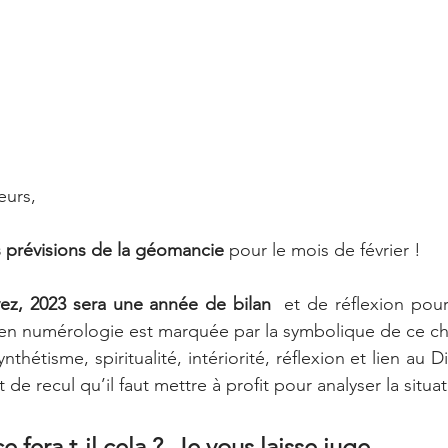
eurs, 
 prévisions de la géomancie
 pour le mois de février !
z, 2023 sera une année de bilan 
 et de réflexion pou
 en numérologie est marquée par la symbolique de ce chi
nthétisme, spiritualité, intériorité, réflexion et lien au D
de recul qu’il faut mettre à profit pour analyser la situat
 fera t-il cela ?  Je vous laisse juge. 