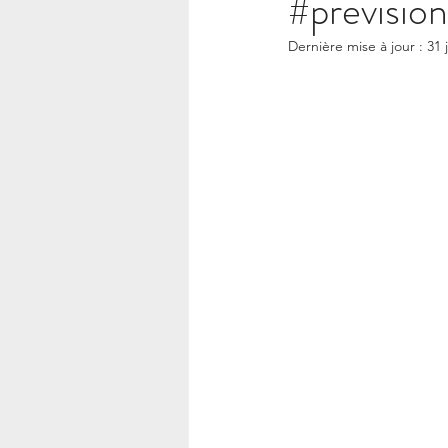
#previsio
Ésotérisme – Blog Say Gé
Dernière mise à jour :
31 