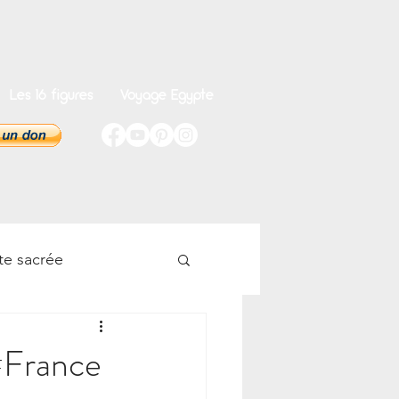
Les 16 figures
Voyage Egypte
te sacrée
onnel
 #France