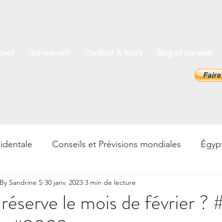
ueil
Qui suis-je?
Contact & tarifs
Blog et conseils
identale
Conseils et Prévisions mondiales
Égyp
y Sandrine S
30 janv. 2023
3 min de lecture
rences
Bien-être
Psycho & Développement pers
réserve le mois de février ?