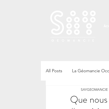
Acc
All Posts
La Géomancie Occ
SAYGEOMANCIE B
Rencontre, atelier et confé
Que nous 