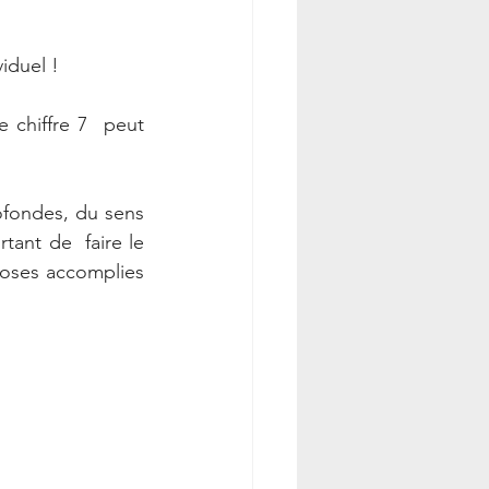
viduel !
chiffre 7  peut 
ofondes, du sens 
ant de  faire le 
oses accomplies 