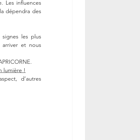
e. Les influences 
ela dépendra des 
ignes les plus 
rriver et nous 
 CAPRICORNE. 
n lumière !
pect, d’autres 