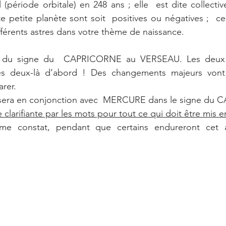
il (période orbitale) en 248 ans ; elle  est dite collectiv
e petite planète sont soit  positives ou négatives ;  c
fférents astres dans votre thème de naissance. 
n du signe du  CAPRICORNE au VERSEAU. Les deux s
es deux-là d’abord ! Des changements majeurs vont a
rer. 
sera en conjonction avec  MERCURE dans le signe du
clarifiante par les mots pour tout ce qui doit être mis e
me constat, pendant que certains endureront cet as