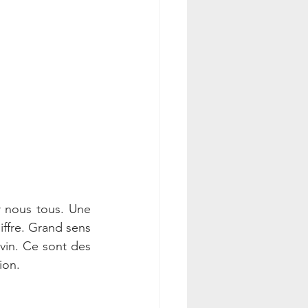
r nous tous. Une 
ffre. Grand sens 
ivin. Ce sont des 
ion.  