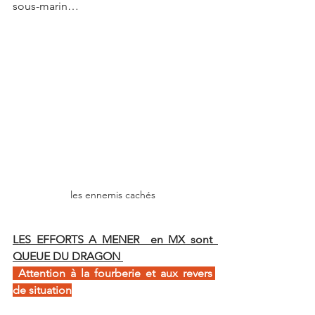
sous-marin…
les ennemis cachés
LES EFFORTS A MENER  en MX sont  
QUEUE DU DRAGON 
a
Attention à la fourberie et aux revers 
de situation