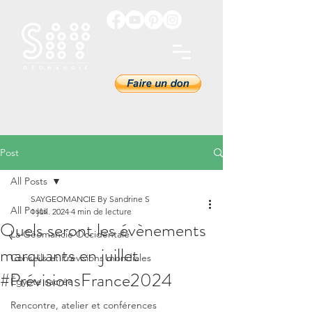
Post
All Posts
SAYGEOMANCIE By Sandrine S
All Posts
1 juil. 2024
4 min de lecture
Quels seront les évènements
La Géomancie Occidentale
marquants en juillet
Conseils et Prévisions mondiales
#PrévisionsFrance2024
Égypte sacrée
Rencontre, atelier et conférences