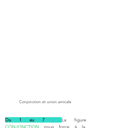
Conjonction et union amicale 
Du 1 au 7 
: 
La figure 
CONJONCTION
 nous force à la  