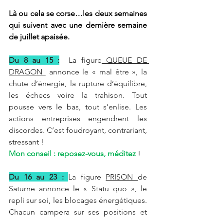
Là ou cela se corse…les deux semaines 
qui suivent avec une dernière semaine 
de juillet apaisée.
Du 8 au 15 :
La figure
 QUEUE DE 
DRAGON 
annonce le « mal être », la 
chute d’énergie, la rupture d’équilibre, 
les échecs voire la trahison. Tout 
pousse vers le bas, tout s’enlise. Les 
actions entreprises engendrent les 
discordes. C’est foudroyant, contrariant, 
stressant !
Mon conseil : reposez-vous, méditez
 !
Du 16 au 23 : 
La figure 
PRISON 
de 
Saturne annonce le « Statu quo », le 
repli sur soi, les blocages énergétiques. 
Chacun campera sur ses positions et 