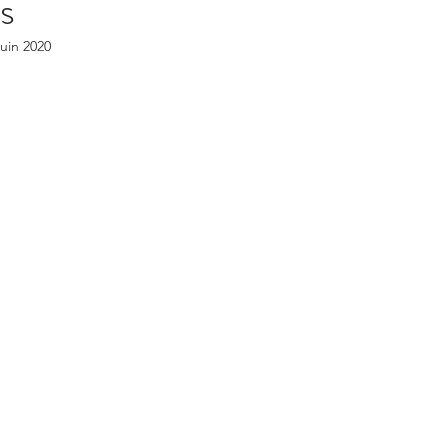
s
omancie
Cathédrale Chartres
Les Enquêtes de l'
juin 2020