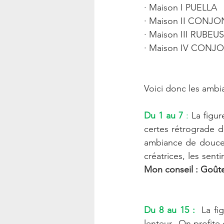
· Maison I PUELLA 
· Maison II CONJO
· Maison III RUBEUS
· Maison IV CONJ
Voici donc les ambi
Du 1 au 7 
: 
La figu
certes rétrograde d
ambiance de douceur 
Mon conseil : Goûter 
Du 8 au 15 : 
 La fi
lenteur.  On profite