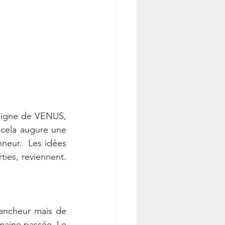
signe de VENUS, 
cela augure une 
neur.  Les idées 
créatrices, les sentiments tendres et sincères, la douceur de vivre et ses sorties, reviennent. 
ancheur mais de 
maine passée. Le 