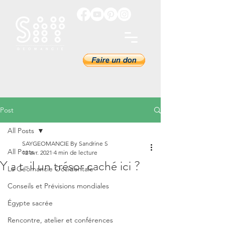
Post
All Posts
SAYGEOMANCIE By Sandrine S
All Posts
12 avr. 2021
4 min de lecture
Y a t-il un trésor caché ici ?
La Géomancie Occidentale
Conseils et Prévisions mondiales
Égypte sacrée
Rencontre, atelier et conférences