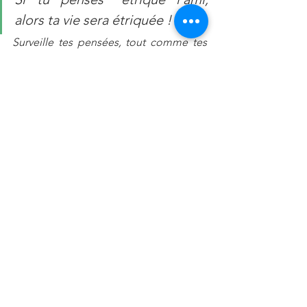
alors ta vie sera étriquée ! 
Surveille tes pensées, tout comme tes 
paroles; cela est capital .
C’est pour ça que je rie jaune 
beaucoup en ce moment bref….
L'Oracle 
Il nous met en garde et 
juge sévèrement ; il 
dit PERTE. 

= Un homme méchant peut 
devenir dangereux ! 
Fuyez !