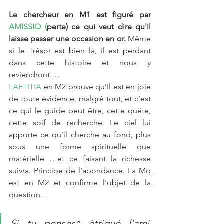
Le chercheur en M1 est figuré par 
AMISSIO (
perte) ce qui veut dire qu'il 
laisse passer une occasion en or.
 Même 
si le Trésor est bien là, il est perdant 
dans cette histoire et nous y 
reviendront …
LAETITIA
 en M2 prouve qu’Il est en joie 
de toute évidence, malgré tout, et c’est 
ce qui le guide peut être, cette quête, 
cette soif de recherche. Le ciel lui 
apporte ce qu’il cherche au fond, plus 
sous une forme spirituelle que 
matérielle …et ce faisant la richesse 
suivra. Principe de l’abondance. L
a Mq 
est en M2 et confirme l'objet de la 
question. 
Si tu penses* étriqué l’ami, 