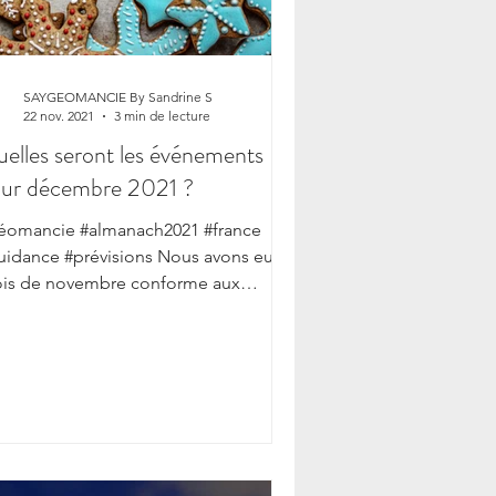
SAYGEOMANCIE By Sandrine S
22 nov. 2021
3 min de lecture
elles seront les événements
ur décembre 2021 ?
éomancie #almanach2021 #france
uidance #prévisions Nous avons eu un
 de novembre conforme aux
évisions de la géomancie et du...