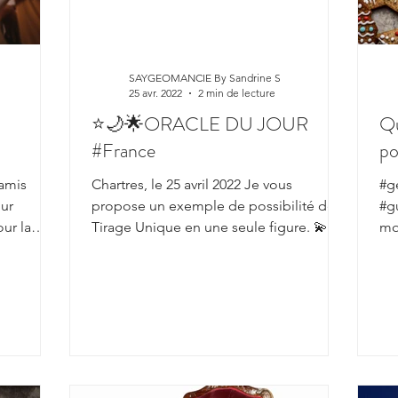
SAYGEOMANCIE By Sandrine S
25 avr. 2022
2 min de lecture
⭐️🌙🌟ORACLE DU JOUR
Qu
#France
po
 amis
Chartres, le 25 avril 2022 Je vous
#g
our
propose un exemple de possibilité de
#g
ur la
Tirage Unique en une seule figure. 💫LA
mois
GEOMANCIE NOUS ECLAIRE :...
pr