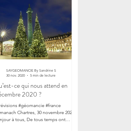
SAYGEOMANCIE By Sandrine S
30 nov. 2020
5 min de lecture
’est-ce qui nous attend en
écembre 2020 ?
révisions #géomancie #france
lmanach Chartres, 30 novembre 2020
njour à tous, De tous temps ont
sté les affaires scandaleuses !...