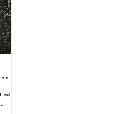
nements
ibunal
DE
Cela