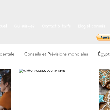
ueil
Qui suis-je?
Contact & tarifs
Blog et conseils
dentale
Conseils et Prévisions mondiales
Égypt
ences
Bien-être
Psycho & Développement pers
mancie
Cathédrale Chartres
Les Enquêtes de l'