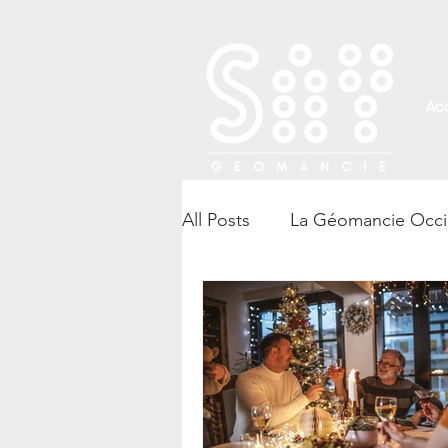
Acc
All Posts
La Géomancie Occi
Rencontre, atelier et confér
Ésotérisme – Blog Say Géo