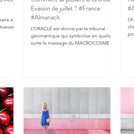
Evasion de juillet ? #France
#
#Almanach
saire en
Ch
ctueuse
ch
L’ORACLE est donné par le tribunal
pr
géomantique qui symbolise en quelque
pagne l
ay
sorte le message du MACROCOSME ;
message dit des Dieux, du Divin.