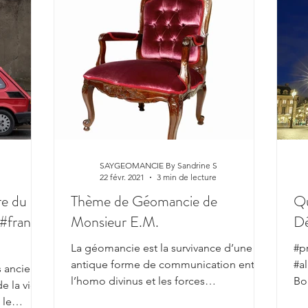
SAYGEOMANCIE By Sandrine S
22 févr. 2021
3 min de lecture
Thème de Géomancie de
Qu
 #france
Monsieur E.M.
D
La géomancie est la survivance d’une
#p
antique forme de communication entre
#a
s anciens
l’homo divinus et les forces
Bo
 la vie,
géodésiques et cosmo telluriques,...
exi
 le