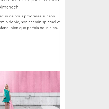
Almanach
acun de nous progresse sur son
emin de vie, son chemin spirituel et
ofane, bien que parfois nous n’en
ons pas conscience....