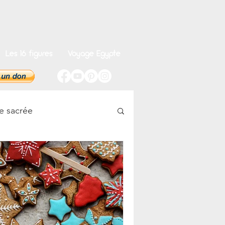
Les 16 figures
Voyage Egypte
e sacrée
onnel
Hermétiste