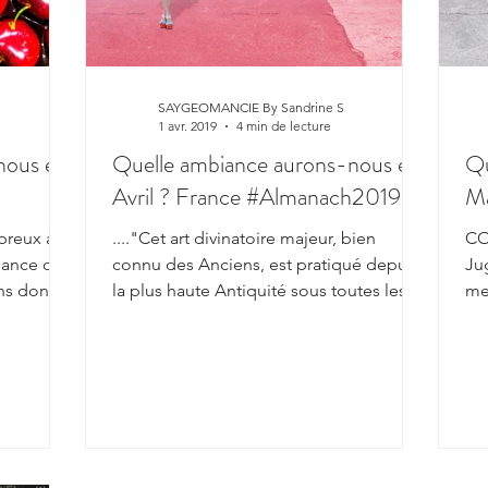
SAYGEOMANCIE By Sandrine S
1 avr. 2019
4 min de lecture
nous en
Quelle ambiance aurons-nous en
Qu
Avril ? France #Almanach2019
Ma
breux à
...."Cet art divinatoire majeur, bien
CO
biance du
connu des Anciens, est pratiqué depuis
Ju
ons donc
la plus haute Antiquité sous toutes les
me
latitudes et long
d’é