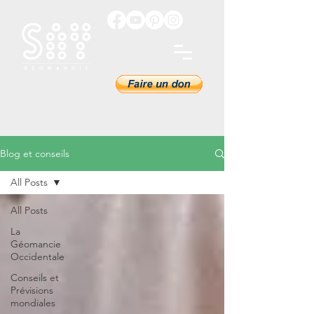
Blog et conseils
All Posts
All Posts
La
Géomancie
Occidentale
Conseils et
Prévisions
mondiales