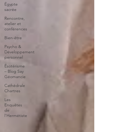
Égypte
sacrée
Rencontre,
atelier et
conférences
Bien-être
Psycho &
Développement
personnel
Ésotérisme
– Blog Say
Géomancie
Cathédrale
Chartres
Les
Enquêtes
de
l'Hermétiste