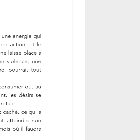
, une énergie qui 
en action, et le 
e laisse place à 
n violence, une 
e, pourrait tout 
 consumer ou, au 
t, les désirs se 
rutale.
 caché, ce qui a 
t atteindre son 
ois où il faudra 