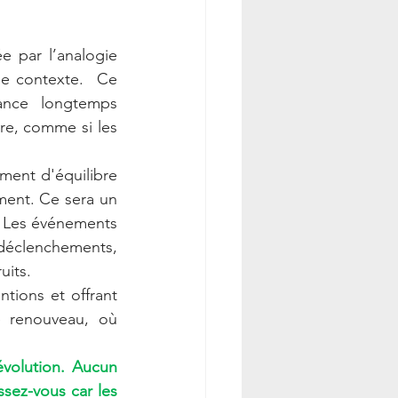
e par l’analogie 
e contexte.  Ce 
nce longtemps 
rre, comme si les 
ent d'équilibre 
ment. Ce sera un 
. Les événements 
clenchements, 
uits.
tions et offrant 
e renouveau, où 
volution. Aucun 
sez-vous car les 