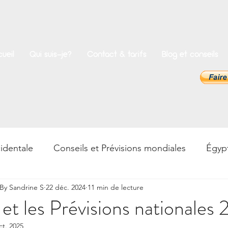
ueil
Qui suis-je?
Contact & tarifs
Blog et conseils
identale
Conseils et Prévisions mondiales
Égyp
y Sandrine S
22 déc. 2024
11 min de lecture
rences
Bien-être
Psycho & Développement pers
et les Prévisions nationales
ct. 2025