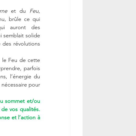
rne
 et du 
Feu
, 
nu, brûle ce qui 
ui auront des 
 semblait solide 
 des révolutions 
 le Feu de cette 
prendre, parfois 
s, l’énergie du 
 nécessaire pour 
 au sommet et/ou 
de vos qualités. 
se et l’action à 