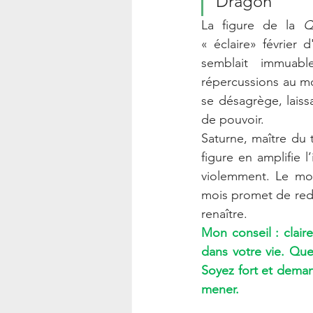
Dragon
La figure de la 
Q
« éclaire» février 
semblait immuabl
répercussions au moi
se désagrège, laiss
de pouvoir.
Saturne, maître du 
figure en amplifie l
violemment. Le mond
mois promet de redes
renaître.
Mon conseil : clair
dans votre vie. Que
Soyez fort et demand
mener.