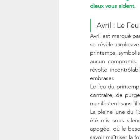
dieux vous aident.
Avril : Le Fe
Avril est marqué par
se révèle explosive
printemps, symbolisé
aucun compromis. 
révolte incontrôlab
embraser.
Le feu du printemps
contraire, de purger
manifestent sans filt
La pleine lune du 13
été mis sous silen
apogée, où le besoin
savoir maîtriser la f