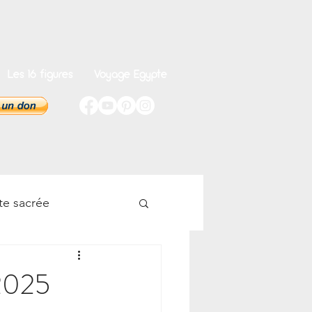
Les 16 figures
Voyage Egypte
te sacrée
onnel
 2025