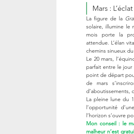
Mars : L’écla
La figure de la 
Gra
solaire, illumine l
mois porte la pr
attendue. L’élan vit
chemins sinueux du l
Le 20 mars, l’équin
parfait entre le jou
point de départ pou
de mars s’inscri
d’aboutissements, o
La pleine lune du 14
l’opportunité d’un
l’horizon s’ouvre p
Mon conseil : le ma
malheur n’est gratui