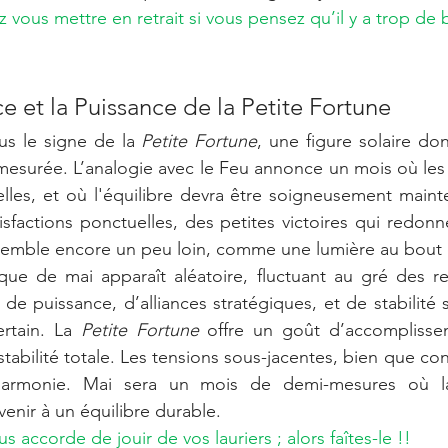
vous mettre en retrait si vous pensez qu’il y a trop de bru
nce et la Puissance de la Petite Fortune
s le signe de la 
Petite Fortune
, une figure solaire don
 mesurée. L’analogie avec le Feu annonce un mois où les
elles, et où l'équilibre devra être soigneusement maint
sfactions ponctuelles, des petites victoires qui redonne
al semble encore un peu loin, comme une lumière au bout 
ique de mai apparaît aléatoire, fluctuant au gré des r
 de puissance, d’alliances stratégiques, et de stabilité s
ertain. La 
Petite Fortune
 offre un goût d’accomplisse
stabilité totale. Les tensions sous-jacentes, bien que con
l’harmonie. Mai sera un mois de demi-mesures où la
enir à un équilibre durable.
 accorde de jouir de vos lauriers ; alors faîtes-le !!