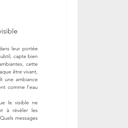
isible
ans leur portée 
btil, capte bien 
mbiantes, cette 
que être vivant, 
ît une ambiance 
ent comme l’eau 
e le visible ne 
 à révéler les 
. Quels messages 