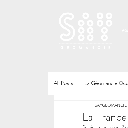
Acc
All Posts
La Géomancie Occ
SAYGEOMANCIE B
Rencontre, atelier et confé
La France 
Dernière mise à jour :
2 o