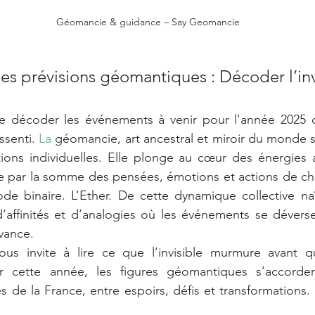
Géomancie & guidance – Say Geomancie
les prévisions géomantiques : Décoder l’inv
 décoder les événements à venir pour l'année 2025 d
ssenti.
 La
 géomancie, art ancestral et miroir du monde su
ions individuelles. Elle plonge au cœur des énergies a
sée par la somme des pensées, émotions et actions de cha
de binaire. L’Ether. De cette dynamique collective na
d’affinités et d’analogies où les événements se dévers
avance.
ous invite à lire ce que l’invisible murmure avant qu
r cette année, les figures géomantiques s’accordent
s de la France, entre espoirs, défis et transformations