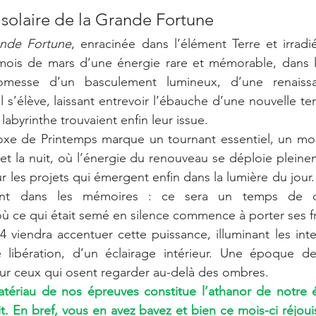
t solaire de la Grande Fortune
nde Fortune
, enracinée dans l’élément Terre et irradié
e mois de mars d’une énergie rare et mémorable, dans l
omesse d’un basculement lumineux, d’une renaissa
al s’élève, laissant entrevoir l’ébauche d’une nouvelle te
abyrinthe trouvaient enfin leur issue.
oxe de Printemps marque un tournant essentiel, un mom
r et la nuit, où l’énergie du renouveau se déploie pleine
r les projets qui émergent enfin dans la lumière du jour
ront dans les mémoires : ce sera un temps de dé
ù ce qui était semé en silence commence à porter ses fr
 viendra accentuer cette puissance, illuminant les inten
e libération, d’un éclairage intérieur. Une époque d
our ceux qui osent regarder au-delà des ombres.
tériau de nos épreuves constitue l’athanor de notre é
t. En bref, vous en avez bavez et bien ce mois-ci réjouis