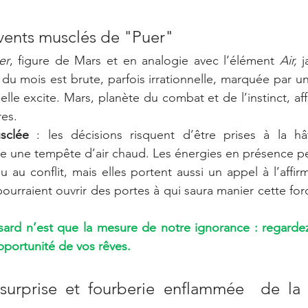
 vents musclés de "Puer"
er
, figure de Mars et en analogie avec l’élément 
Air,
 j
 du mois est brute, parfois irrationnelle, marquée par une
lle excite. Mars, planète du combat et de l’instinct, affo
res.
sclée
 : les décisions risquent d’être prises à la hât
 une tempête d’air chaud. Les énergies en présence pe
ou au conflit, mais elles portent aussi un appel à l’affirm
urraient ouvrir des portes à qui saura manier cette force
sard n’est que la mesure de notre ignorance : regardez
opportunité de vos rêves.
 surprise et fourberie enflammée  de la