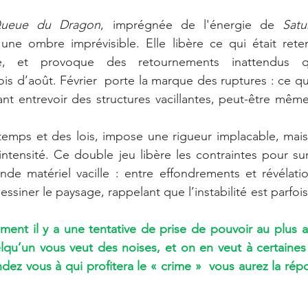
ueue du Dragon
, imprégnée de l'énergie de 
Satu
d'une ombre imprévisible. Elle libère ce qui était rete
e, et provoque des retournements inattendus q
s d’août. Février  porte la marque des ruptures : ce qui
ant entrevoir des structures vacillantes, peut-être même
temps et des lois, impose une rigueur implacable, mais
’intensité. Ce double jeu libère les contraintes pour sur
e matériel vacille : entre effondrements et révélation
siner le paysage, rappelant que l’instabilité est parfois
ement il y a une tentative de prise de pouvoir au plus
lqu’un vous veut des noises, et on en veut à certaines 
ez vous à qui profitera le « crime »  vous aurez la répon