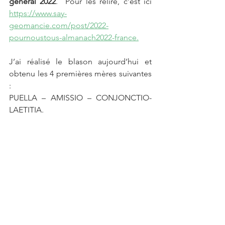
général 2022
.  Pour les relire, c’est ici 
https://www.say-
geomancie.com/post/2022-
pournoustous-almanach2022-france.
J’ai réalisé le blason aujourd’hui et 
obtenu les 4 premières mères suivantes 
: 
PUELLA – AMISSIO – CONJONCTIO- 
LAETITIA.