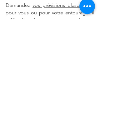
Demandez 
vos prévisions blasonnées,
pour vous ou pour votre entourage. Il 
suffit de m’envoyer noms, prénoms, 
date de naissance, heure et lieu de 
naissance. Je vous envoie soit un audio 
ou le blason, selon vos envies. Le coût 
de ce travail vous sera indiqué sur 
demande ici 
contact@say-
geomancie.com
JE VEUX LA REPONSE A MA 
QUESTION
JE DEMANDE MES PREVISIONS POUR 
LES 3 PROCHAINS MOIS 
Je souhaite à tous un bel été, sereine et 