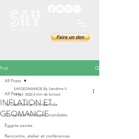
Post
All Posts
SAYGEOMANCIE By Sandrine S
All Posts
11 juil. 2022
2 min de lecture
INFLATION ET
La Géomancie Occidentale
GEOMANCIE
Conseils et Prévisions mondiales
Égypte sacrée
Rencontre, atelier et conférences