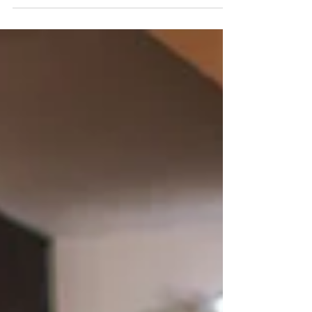
implacable. Nous voilà donc livrés aux
flammes de Râ, le dieu solaire, qui crache
son feu caniculaire comme jamais. La
constellation du Grand Chien est de sortie
— eh oui, c’est l’été !