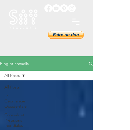
Blog et conseils
All Posts
All Posts
La
Géomancie
Occidentale
Conseils et
Prévisions
mondiales