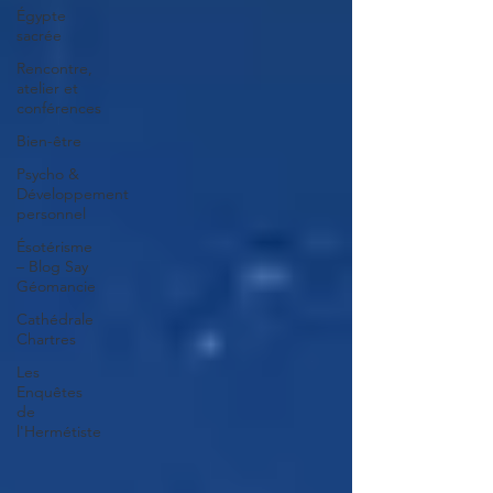
Égypte
sacrée
Rencontre,
atelier et
conférences
Bien-être
Psycho &
Développement
personnel
Ésotérisme
– Blog Say
Géomancie
Cathédrale
Chartres
Les
Enquêtes
de
l'Hermétiste