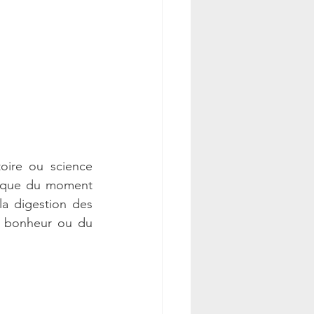
toire ou science 
tique du moment 
a digestion des 
u bonheur ou du 