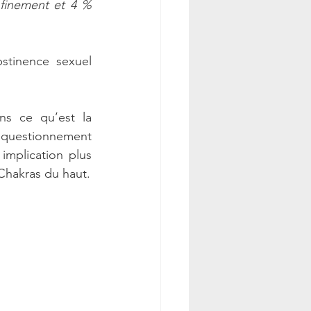
finement et 4 % 
bstinence sexuel 
ns ce qu’est la 
questionnement 
implication plus 
poussée des centres d’énergie supérieurs au-dessus du plexus solaire. Les Chakras du haut. 