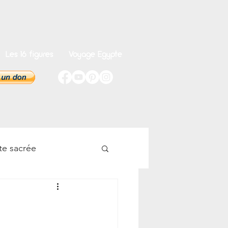
Les 16 figures
Voyage Egypte
te sacrée
onnel