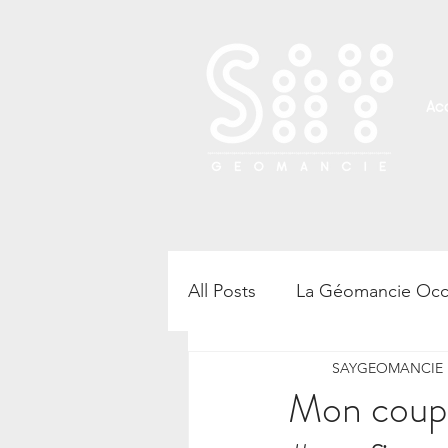
Acc
All Posts
La Géomancie Occ
SAYGEOMANCIE B
Rencontre, atelier et confé
Mon coupl