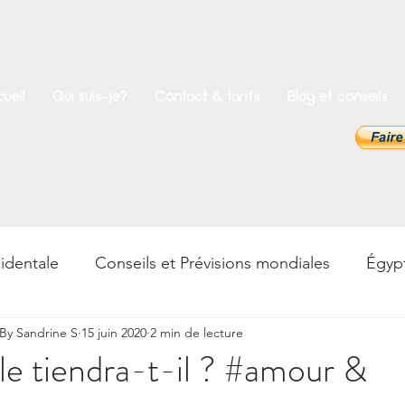
ueil
Qui suis-je?
Contact & tarifs
Blog et conseils
identale
Conseils et Prévisions mondiales
Égyp
y Sandrine S
15 juin 2020
2 min de lecture
rences
Bien-être
Psycho & Développement pers
e tiendra-t-il ? #amour &