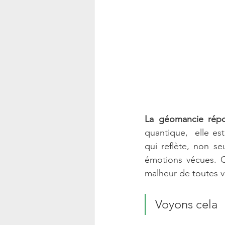
La géomancie répo
quantique,  elle es
qui reflète, non s
émotions vécues. C
malheur de toutes vo
Voyons cela 