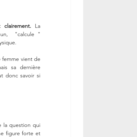
clairement.
 La 
n,  "calcule " 
ysique. 
 femme vient de 
is sa dernière 
t donc savoir si 
a question qui  
 figure forte et 