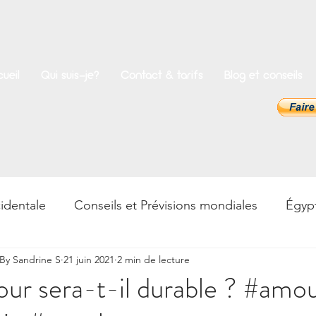
ueil
Qui suis-je?
Contact & tarifs
Blog et conseils
identale
Conseils et Prévisions mondiales
Égyp
y Sandrine S
21 juin 2021
2 min de lecture
rences
Bien-être
Psycho & Développement pers
ur sera-t-il durable ? #amo