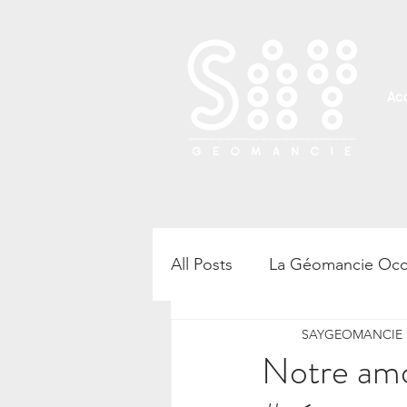
Acc
All Posts
La Géomancie Occ
SAYGEOMANCIE B
Rencontre, atelier et confé
Notre amo