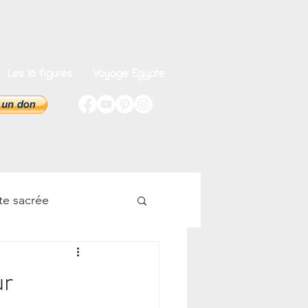
Les 16 figures
Voyage Egypte
te sacrée
onnel
ur