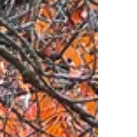
Égypte
sacrée
Rencontre,
atelier et
conférences
Bien-être
Psycho &
Développement
personnel
Ésotérisme
– Blog Say
Géomancie
Cathédrale
Chartres
Les
Enquêtes
de
l'Hermétiste