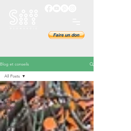
Blog et conseils
All Posts
All Posts
La
Géomancie
Occidentale
Conseils et
Prévisions
mondiales